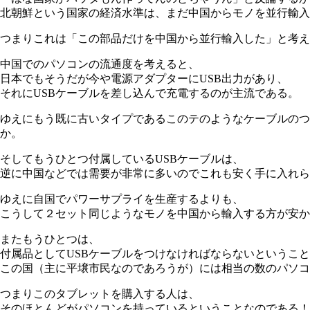
北朝鮮という国家の経済水準は、まだ中国からモノを並行輸入
つまりこれは「この部品だけを中国から並行輸入した」と考え
中国でのパソコンの流通度を考えると、
日本でもそうだが今や電源アダプターにUSB出力があり、
それにUSBケーブルを差し込んで充電するのが主流である。
ゆえにもう既に古いタイプであるこのテのようなケーブルのつ
か。
そしてもうひとつ付属しているUSBケーブルは、
逆に中国などでは需要が非常に多いのでこれも安く手に入れら
ゆえに自国でパワーサプライを生産するよりも、
こうして２セット同じようなモノを中国から輸入する方が安か
またもうひとつは、
付属品としてUSBケーブルをつけなければならないというこ
この国（主に平壌市民なのであろうが）には相当の数のパソコ
つまりこのタブレットを購入する人は、
そのほとんどがパソコンを持っているということなのである！