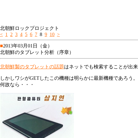
北朝鮮ロックプロジェクト
<
1
2
3
4
5
6
7
8
9
10
>
■
2013年03月01日（金）
北朝鮮のタブレット分析（序章）
北朝鮮製のタブレットの話題
はネットでも検索することが出来
しかしワシがGETしたこの機種は明らかに最新機種であろう。
何故なら・・・