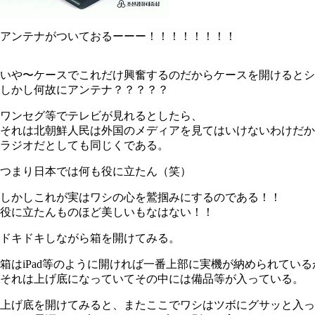
アンテナがついておるーーー！！！！！！！！
いや〜ケースでこれだけ興奮するのだからケースを開けるとシ
しかし何故にアンテナ？？？？？
ワンセグ等でテレビが見れるとしたら、
それは北朝鮮人民は外国のメディアを見てはいけないわけだか
ラジオだとしても同じくである。
つまり日本では何も役に立たん（笑）
しかしこれが実はワシの心を鷲掴みにするのである！！
役に立たんものほど美しいもなはない！！
ドキドキしながら箱を開けてみる。
箱はiPad等のように開ければ一番上部に実機が納められている
それは上げ底になっていてその中には備品等が入っている。
上げ底を開けてみると、またここでワシはツボにグサッと入っ