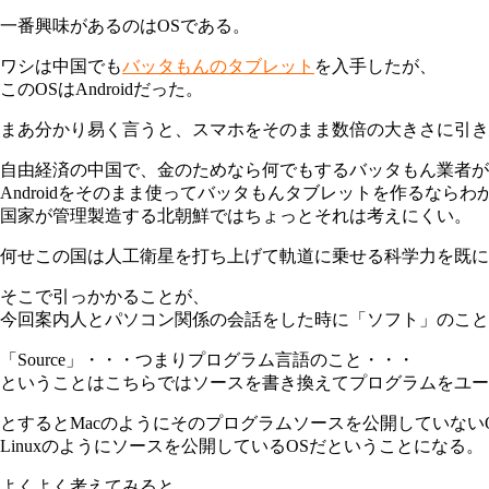
一番興味があるのはOSである。
ワシは中国でも
バッタもんのタブレット
を入手したが、
このOSはAndroidだった。
まあ分かり易く言うと、スマホをそのまま数倍の大きさに引き
自由経済の中国で、金のためなら何でもするバッタもん業者が
Androidをそのまま使ってバッタもんタブレットを作るならわ
国家が管理製造する北朝鮮ではちょっとそれは考えにくい。
何せこの国は人工衛星を打ち上げて軌道に乗せる科学力を既に
そこで引っかかることが、
今回案内人とパソコン関係の会話をした時に「ソフト」のこと
「Source」・・・つまりプログラム言語のこと・・・
ということはこちらではソースを書き換えてプログラムをユー
とするとMacのようにそのプログラムソースを公開していない
Linuxのようにソースを公開しているOSだということになる。
よくよく考えてみると、